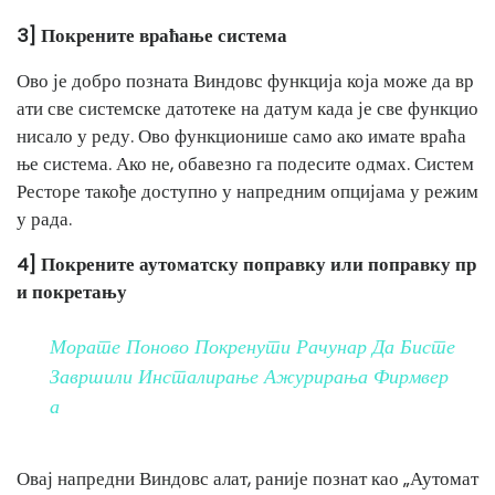
3] Покрените враћање система
Ово је добро позната Виндовс функција која може да вр
ати све системске датотеке на датум када је све функцио
нисало у реду. Ово функционише само ако имате враћа
ње система. Ако не, обавезно га подесите одмах. Систем
Ресторе такође доступно у напредним опцијама у режим
у рада.
4] Покрените аутоматску поправку или поправку пр
и покретању
Морате Поново Покренути Рачунар Да Бисте
Завршили Инсталирање Ажурирања Фирмвер
А
Овај напредни Виндовс алат, раније познат као „Аутомат