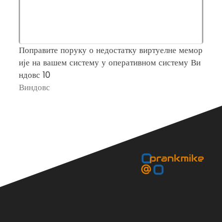
Поправите поруку о недостатку виртуелне мемор
К
ије на вашем систему у оперативном систему Ви
п
ндовс 10
В
Виндовс