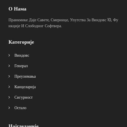
О Нама
Пранкмике Даје Савете, Смернице, Упутства За Виндовс 10, Фу
нкције И Слободног Софтвера.
Категорије
Виндовс
Генерал
Преузимања
Канцеларија
Сигурност
Остало
Најгледаније