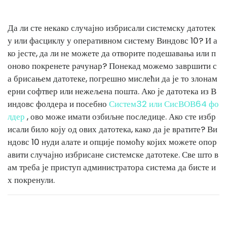
Да ли сте некако случајно избрисали системску датотек
у или фасциклу у оперативном систему Виндовс 10? И а
ко јесте, да ли не можете да отворите подешавања или п
оново покренете рачунар? Понекад можемо завршити с
а брисањем датотеке, погрешно мислећи да је то злонам
ерни софтвер или нежељена пошта. Ако је датотека из В
индовс фолдера и посебно
Систем32 или СисВОВ64 фо
лдер
, ово може имати озбиљне последице. Ако сте избр
исали било коју од ових датотека, како да је вратите? Ви
ндовс 10 нуди алате и опције помоћу којих можете опор
авити случајно избрисане системске датотеке. Све што в
ам треба је приступ администратора система да бисте и
х покренули.