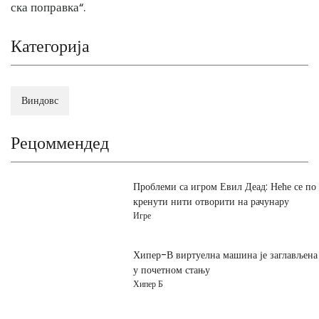
ска поправка“.
Категорија
Виндовс
Рецоммендед
Проблеми са игром Евил Деад: Неће се по
кренути нити отворити на рачунару
Игре
Хипер-В виртуелна машина је заглављена
у почетном стању
Хипер Б