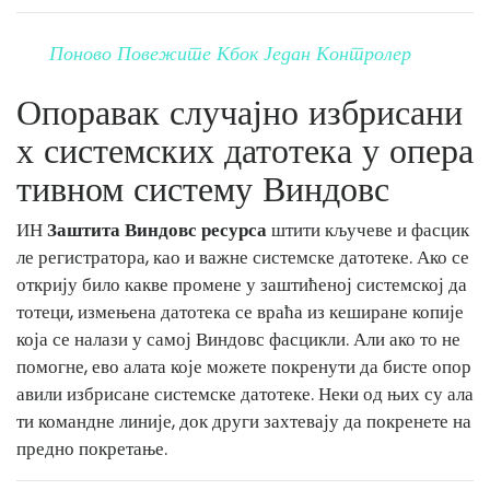
Поново Повежите Кбок Један Контролер
Опоравак случајно избрисани
х системских датотека у опера
тивном систему Виндовс
ИН
Заштита Виндовс ресурса
штити кључеве и фасцик
ле регистратора, као и важне системске датотеке. Ако се
открију било какве промене у заштићеној системској да
тотеци, измењена датотека се враћа из кеширане копије
која се налази у самој Виндовс фасцикли. Али ако то не
помогне, ево алата које можете покренути да бисте опор
авили избрисане системске датотеке. Неки од њих су ала
ти командне линије, док други захтевају да покренете на
предно покретање.