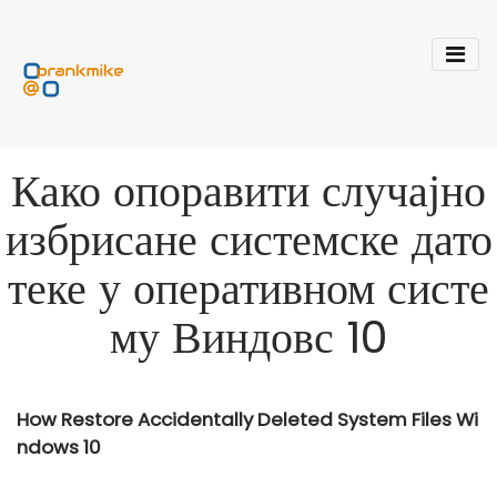
Како опоравити случајно
избрисане системске дато
теке у оперативном систе
му Виндовс 10
How Restore Accidentally Deleted System Files Wi
ndows 10