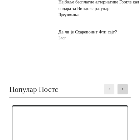
Најбоље бесплатне алтернативе Гоогле кал
ендара за Виндовс рачунар
Преузимања
Да ли је Схарепоинт Фтп сајт?
Блог
Популар Постс