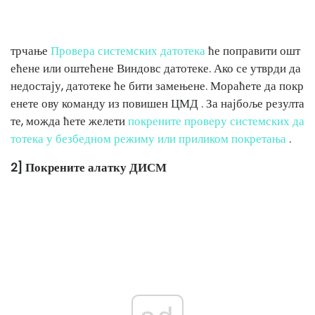
трчање
Провера системских датотека
ће поправити ошт
ећене или оштећене Виндовс датотеке. Ако се утврди да
недостају, датотеке ће бити замењене. Мораћете да покр
енете ову команду из повишен ЦМД . За најбоље резулта
те, можда ћете желети
покрените проверу системских да
тотека у безбедном режиму или приликом покретања
.
2] Покрените алатку ДИСМ