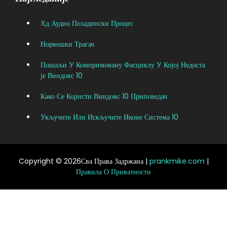
Хд Аудио Позадински Процес
Норвешки Трагач
Пошаљи У Компримовану Фасциклу У Којој Недоста
Је Виндовс 10
Како Се Користи Виндовс 10 Приповедач
Укључите Или Искључите Иконе Система 10
Copyright © 2026Сва Права Задржана |
prankmike.com
|
Правила О Приватности