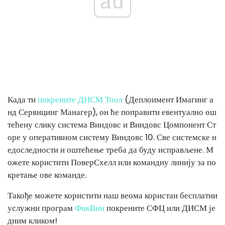
ad
Када ти
покрените ДИСМ Тоол
(Деплоимент Имагинг а
нд Сервицинг Манагер), он ће поправити евентуално ош
тећену слику система Виндовс и Виндовс Цомпонент Ст
оре у оперативном систему Виндовс 10. Све системске н
едоследности и оштећење треба да буду исправљене. М
ожете користити ПоверСхелл или командну линију за по
кретање ове команде.
Такође можете користити наш веома користан бесплатни
услужни програм
ФикВин
покрените СФЦ или ДИСМ је
дним кликом!