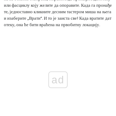
или фасциклу коју желите да опоравите. Када га пронађе
те, једноставно кликните десним тастером миша на њега
и изаберите „Врати“. И то је заиста све! Када вратите дат
отеку, она ће бити враћена на првобитну локацију.
ad