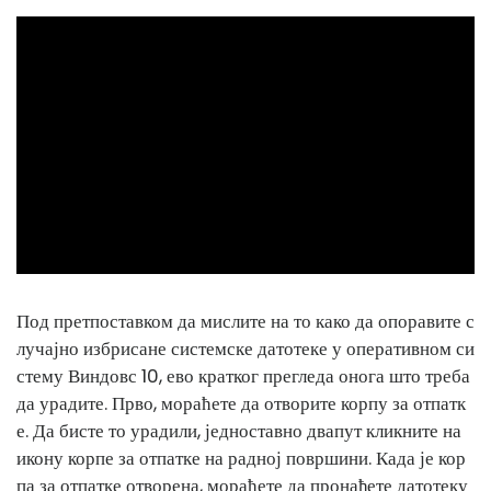
ad
Под претпоставком да мислите на то како да опоравите с
лучајно избрисане системске датотеке у оперативном си
стему Виндовс 10, ево кратког прегледа онога што треба
да урадите. Прво, мораћете да отворите корпу за отпатк
е. Да бисте то урадили, једноставно двапут кликните на
икону корпе за отпатке на радној површини. Када је кор
па за отпатке отворена, мораћете да пронађете датотеку